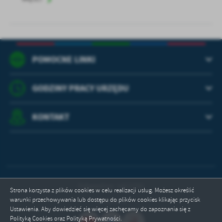
POMOCNE LINKI
GODZINY PRACY URZĘDU
KONTAKT
Odwiedzin: 1412741
Strona korzysta z plików cookies w celu realizacji usług. Możesz określić
warunki przechowywania lub dostępu do plików cookies klikając przycisk
Online: 3
Ustawienia. Aby dowiedzieć się więcej zachęcamy do zapoznania się z
Polityką Cookies oraz Polityką Prywatności.