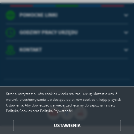
POMOCNE LINKI
GODZINY PRACY URZĘDU
KONTAKT
Odwiedzin: 1412453
Strona korzysta z plików cookies w celu realizacji usług. Możesz określić
warunki przechowywania lub dostępu do plików cookies klikając przycisk
Online: 6
Ustawienia. Aby dowiedzieć się więcej zachęcamy do zapoznania się z
Polityką Cookies oraz Polityką Prywatności.
ZAPISZ WYBRANE
USTAWIENIA