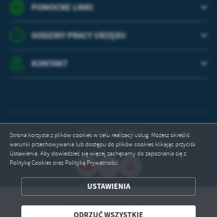
POMOCNE LINKI
GODZINY PRACY URZĘDU
KONTAKT
Odwiedzin: 1412537
Strona korzysta z plików cookies w celu realizacji usług. Możesz określić
warunki przechowywania lub dostępu do plików cookies klikając przycisk
Online: 1
Ustawienia. Aby dowiedzieć się więcej zachęcamy do zapoznania się z
Polityką Cookies oraz Polityką Prywatności.
ZAPISZ WYBRANE
USTAWIENIA
ODRZUĆ WSZYSTKIE
Copyright by blachownia.pl
ODRZUĆ WSZYSTKIE