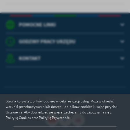
POMOCNE LINKI
GODZINY PRACY URZĘDU
KONTAKT
Odwiedzin: 1413052
Strona korzysta z plików cookies w celu realizacji usług. Możesz określić
warunki przechowywania lub dostępu do plików cookies klikając przycisk
Online: 4
Ustawienia. Aby dowiedzieć się więcej zachęcamy do zapoznania się z
Polityką Cookies oraz Polityką Prywatności.
ZAPISZ WYBRANE