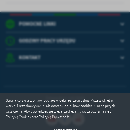
POMOCNE LINKI
GODZINY PRACY URZĘDU
KONTAKT
Odwiedzin: 1413049
Strona korzysta z plików cookies w celu realizacji usług. Możesz określić
warunki przechowywania lub dostępu do plików cookies klikając przycisk
Online: 3
Ustawienia. Aby dowiedzieć się więcej zachęcamy do zapoznania się z
Polityką Cookies oraz Polityką Prywatności.
ZAPISZ WYBRANE