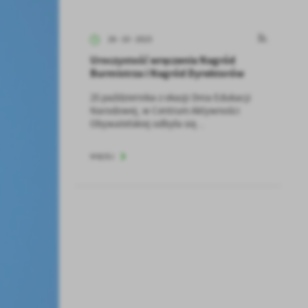
26 - 10 - 2023
Uroczystość wręczenia Nagród
Burmistrza i Nagród Dyrektorów
25 października z okazji Dnia Edukacji
Narodowej, w Centrum Aktywności
Obywatelskiej odbyła się...
WIĘCEJ
a