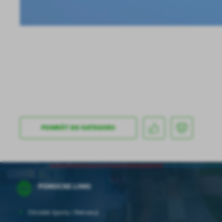
sp
POWRÓT
DO KATEGORII
POMOCNE LINKI
Ośrodek Sportu i Rekreacji