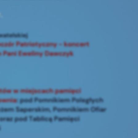
stawienia
anujemy Twoją prywatność. Możesz zmienić ustawienia cookies lub zaakceptować je
zystkie. W dowolnym momencie możesz dokonać zmiany swoich ustawień.
iezbędne
ezbędne pliki cookies służą do prawidłowego funkcjonowania strony internetowej i
ożliwiają Ci komfortowe korzystanie z oferowanych przez nas usług.
iki cookies odpowiadają na podejmowane przez Ciebie działania w celu m.in. dostosowani