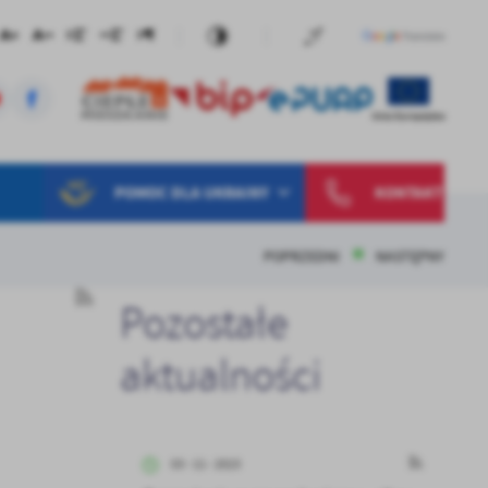
POMOC DLA UKRAINY
KONTAKT
POPRZEDNI
NASTĘPNY
Pozostałe
aktualności
03 - 11 - 2023