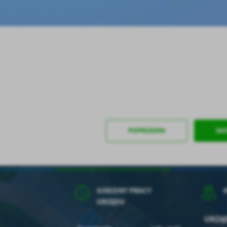
ołecznościowych.
POPRZEDNI
NA
GODZINY PRACY
URZĘDU
URZĄD