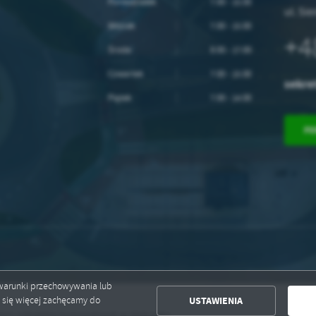
Poniedziałek
7.00 - 15.00
ul. Si
Wtorek
7.00 - 15.00
+4
Środa
8.00 - 17.00
Czwartek
7.00 - 15.00
sekre
Piątek
7.00 - 14.00
F
ć warunki przechowywania lub
USTAWIENIA
ć się więcej zachęcamy do
dpadów komunalnych w 2026 roku