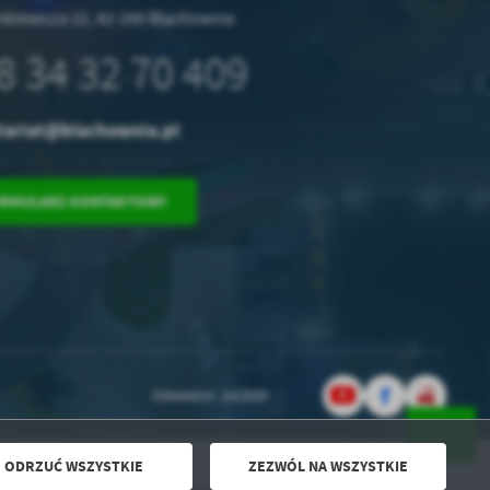
enkiewicza 22, 42-290 Blachownia
8 34 32 70 409
tariat@blachownia.pl
ORMULARZ KONTAKTOWY
Odwiedzin: 1412629
ODRZUĆ WSZYSTKIE
ZEZWÓL NA WSZYSTKIE
Powered by
2ClickPortal® - Portale nowej generacji
Ostrzeżenia meteorologiczne IMGW