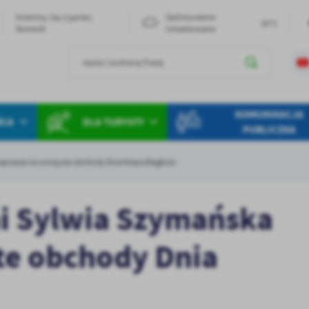
Imieniny: Iza, Cyprian,
Zachmurzenie
16°C
Dominik
Umiarkowane
KOMUNIKACJA
ŃCA
DLA TURYSTY
PUBLICZNA
aprasza na uroczyste obchody Dnia Niepodległości
i Sylwia Szymańska
te obchody Dnia