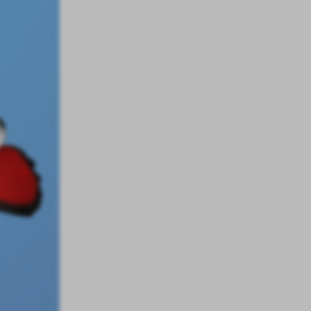
kom
z
ci
.
a
w