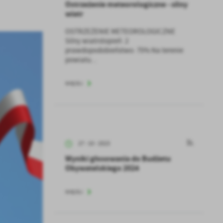
Ostrzeżenie meteorologiczne - silny
wiatr
OSTRZEŻENIE METEOROLOGICZNE
Silny wiatrstopień: 2
prawdopodobieństwo: 75% Na terenie
powiatu...
WIĘCEJ
27 - 10 - 2023
Wyniki głosowania do Budżetu
Obywatelskiego 2024
WIĘCEJ