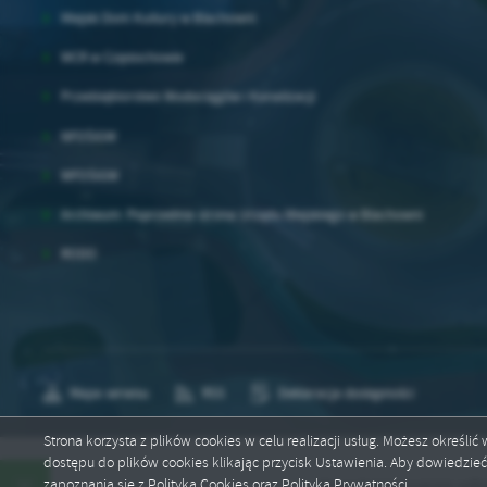
Miejski Dom Kultury w Blachowni
WCR w Częstochowie
Przedsiębiorstwo Wodociągów i Kanalizacji
NFOŚiGW
WFOŚiGW
Archiwum: Poprzednia strona Urzędu Miejskiego w Blachowni
RODO
Mapa serwisu
RSS
Deklaracja dostępności
Strona korzysta z plików cookies w celu realizacji usług. Możesz określi
dostępu do plików cookies klikając przycisk Ustawienia. Aby dowiedzie
Copyright by blachownia.pl
zapoznania się z Polityką Cookies oraz Polityką Prywatności.
Nowy harmonogram odbioru o