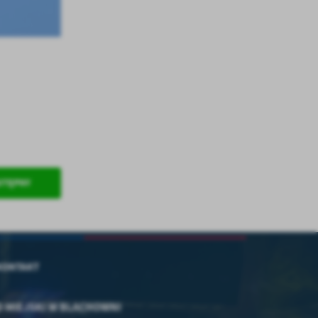
STĘPNY
KONTAKT
 MIEJSKI W BLACHOWNI