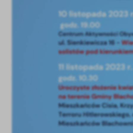
U
Sz
ws
N
Ni
um
Pl