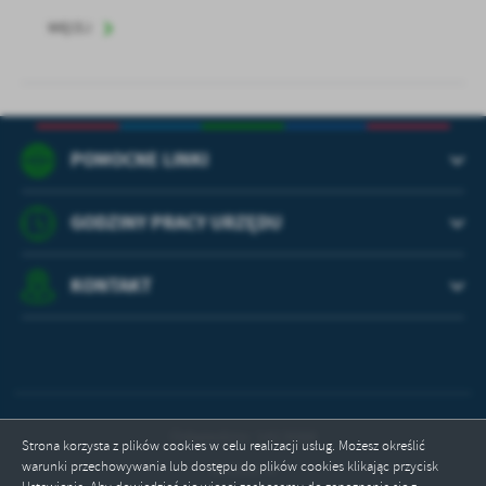
WIĘCEJ
POMOCNE LINKI
GODZINY PRACY URZĘDU
KONTAKT
Odwiedzin: 1413088
Strona korzysta z plików cookies w celu realizacji usług. Możesz określić
warunki przechowywania lub dostępu do plików cookies klikając przycisk
Online: 4